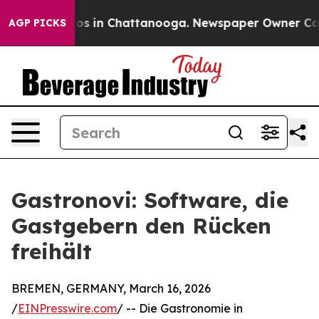
apse
Chaos in Chattanooga. Newspaper Owner Calls th
AGP PICKS
Gastronovi: Software, die
Gastgebern den Rücken
freihält
BREMEN, GERMANY, March 16, 2026
/
EINPresswire.com
/ -- Die Gastronomie in