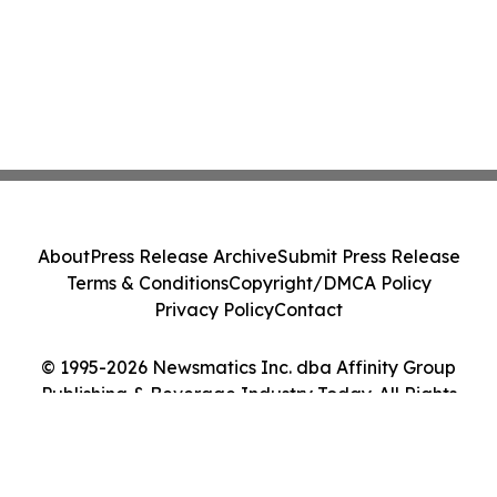
About
Press Release Archive
Submit Press Release
Terms & Conditions
Copyright/DMCA Policy
Privacy Policy
Contact
© 1995-2026 Newsmatics Inc. dba Affinity Group
Publishing & Beverage Industry Today. All Rights
Reserved.
Cookie Settings / Your Privacy Choices